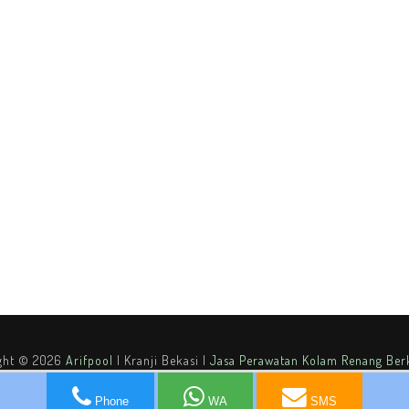
ght ©
2026
Arifpool
| Kranji Bekasi |
Jasa Perawatan Kolam Renang Berk
----
Phone
WA
SMS